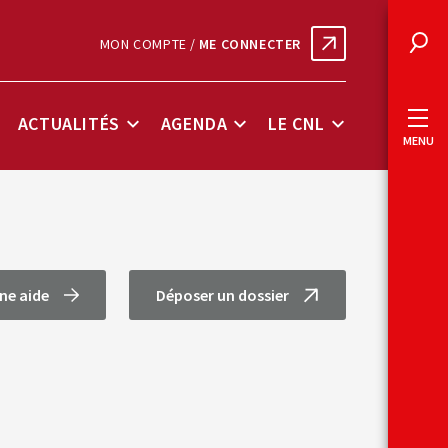
MON COMPTE /
ME CONNECTER
Rec
ACTUALITÉS
AGENDA
LE CNL
ous-
Sous-
Sous-
Sous-
MENU
enu
menu
menu
menu
onnées
Actualités
Agenda
Le
lés
CNL
ne aide
Déposer un dossier