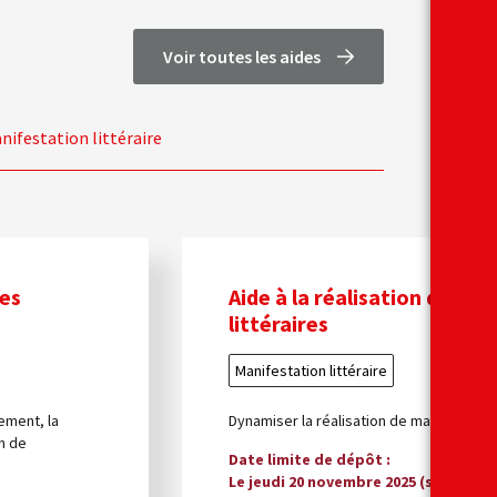
Voir toutes les aides
nifestation littéraire
ies
Aide à la réalisation de ma
littéraires
Manifestation littéraire
ement, la
Dynamiser la réalisation de manifestation
on de
Date limite de dépôt
Le jeudi 20 novembre 2025 (session le 