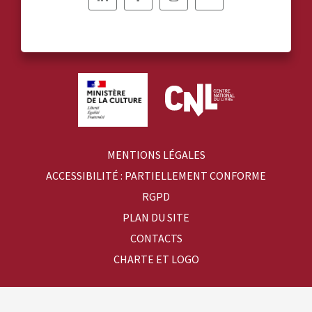
Nous
Nous
Nous
Nous
suivre
suivre
suivre
suivre
sur
sur
sur
sur
Linkedin
Facebook
Instagram
YouTube
MENTIONS LÉGALES
ACCESSIBILITÉ : PARTIELLEMENT CONFORME
RGPD
PLAN DU SITE
CONTACTS
CHARTE ET LOGO