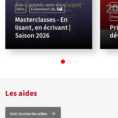
Info
Infos
Événement CNL
Pre
Masterclasses - En
lisant, en écrivant |
Pr
Saison 2026
dé
Les aides
Voir toutes les aides