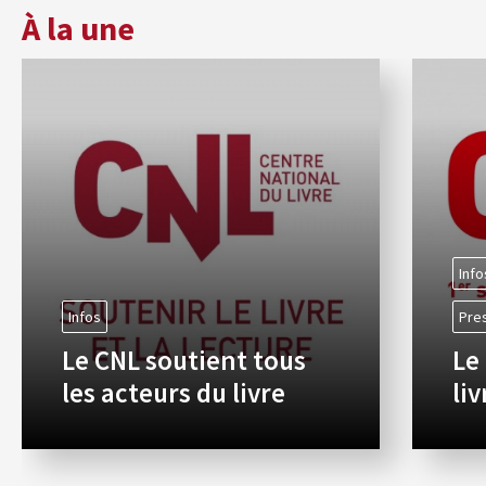
À la une
Info
Infos
Pre
Le CNL soutient tous
Le
les acteurs du livre
li