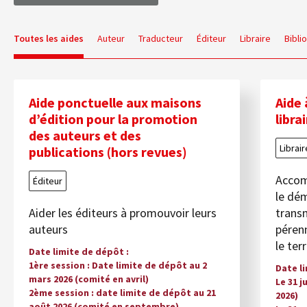
Toutes les aides
Auteur
Traducteur
Éditeur
Libraire
Bibli
Aide ponctuelle aux maisons
Aide 
d’édition pour la promotion
libra
des auteurs et des
Librair
publications (hors revues)
Accomp
Éditeur
le dém
Aider les éditeurs à promouvoir leurs
transm
auteurs
pérenn
le ter
Date limite de dépôt
1ère session : Date limite de dépôt au 2
Date l
mars 2026 (comité en avril)
Le 31 j
2ème session : date limite de dépôt au 21
2026)
août 2026 (comité en septembre)