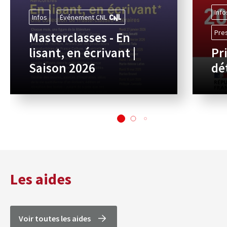
Info
Infos
Événement CNL
Pre
Masterclasses - En
lisant, en écrivant |
Pr
Saison 2026
dé
Les aides
Voir toutes les aides