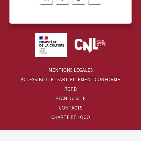
Nous
Nous
Nous
Nous
suivre
suivre
suivre
suivre
sur
sur
sur
sur
Linkedin
Facebook
Instagram
YouTube
MENTIONS LÉGALES
ACCESSIBILITÉ : PARTIELLEMENT CONFORME
RGPD
PLAN DU SITE
CONTACTS
CHARTE ET LOGO