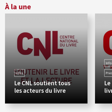
À la une
Info
Infos
Pre
Le CNL soutient tous
Le
les acteurs du livre
li