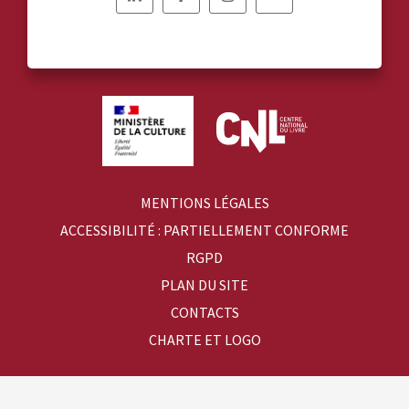
Nous
Nous
Nous
Nous
suivre
suivre
suivre
suivre
sur
sur
sur
sur
Linkedin
Facebook
Instagram
YouTube
MENTIONS LÉGALES
ACCESSIBILITÉ : PARTIELLEMENT CONFORME
RGPD
PLAN DU SITE
CONTACTS
CHARTE ET LOGO