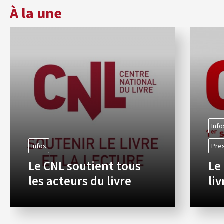
À la une
Info
Infos
Pre
Le CNL soutient tous
Le
les acteurs du livre
li