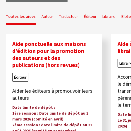
Toutes les aides
Auteur
Traducteur
Éditeur
Libraire
Bibli
Aide ponctuelle aux maisons
Aide 
d’édition pour la promotion
libra
des auteurs et des
Librair
publications (hors revues)
Accomp
Éditeur
le dém
Aider les éditeurs à promouvoir leurs
transm
auteurs
pérenn
le ter
Date limite de dépôt
1ère session : Date limite de dépôt au 2
Date l
mars 2026 (comité en avril)
Le 31 j
2ème session : date limite de dépôt au 21
2026)
août 2026 (comité en septembre)