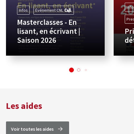
Info
Infos
Événement CNL
Pre
Masterclasses - En
lisant, en écrivant |
Pr
Saison 2026
dé
Les aides
Voir toutes les aides