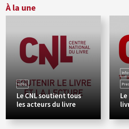
À la une
Info
Infos
Pre
Le CNL soutient tous
Le
les acteurs du livre
li