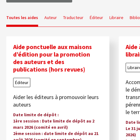
Toutes les aides
Auteur
Traducteur
Éditeur
Libraire
Bibli
Aide ponctuelle aux maisons
Aide 
d’édition pour la promotion
libra
des auteurs et des
Librair
publications (hors revues)
Accomp
Éditeur
le dém
Aider les éditeurs à promouvoir leurs
transm
auteurs
pérenn
le ter
Date limite de dépôt
1ère session : Date limite de dépôt au 2
Date l
mars 2026 (comité en avril)
Le 31 j
2ème session : date limite de dépôt au 21
2026)
août 2026 (comité en septembre)