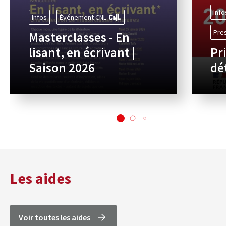
Info
Infos
Événement CNL
Pre
Masterclasses - En
lisant, en écrivant |
Pr
Saison 2026
dé
Les aides
Voir toutes les aides