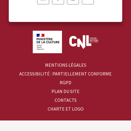
Nous
Nous
Nous
Nous
suivre
suivre
suivre
suivre
sur
sur
sur
sur
Linkedin
Facebook
Instagram
YouTube
MENTIONS LÉGALES
ACCESSIBILITÉ : PARTIELLEMENT CONFORME
RGPD
PLAN DU SITE
CONTACTS
CHARTE ET LOGO