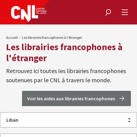
Rechercher
Ouvri
le
menu
Fil
Accueil
Les librairies francophones à l'étranger
d'Ariane
Les librairies francophones à
l'étranger
Retrouvez ici toutes les librairies francophones
soutenues par le CNL à travers le monde.
Voir les aides aux librairies francophones
Tous
Liban
les
pays