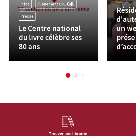
Infos
Événement CNL
Résid
Presse
d'aute
Le Centre national
un we
du livre célèbre ses
prése
80 ans
d’ac
Trouver une librairie