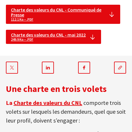
Charte des valeurs du CNL - Communiqué de
Presse
112.1 Ko – .PDF
Charte des valeurs du CNL - mai 2022
249.9 Ko – .PDF
Partager
Partager
Partager
sur
sur
sur
Une charte en trois volets
Twitter
Linkedin
Facebook
La
Charte des valeurs du CNL
comporte trois
volets sur lesquels les demandeurs, quel que soit
leur profil, doivent s’engager :