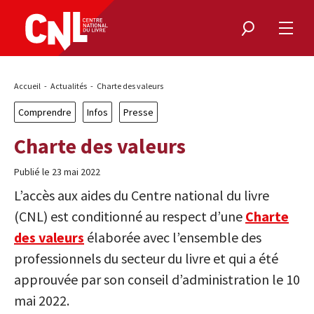
Rechercher
Ouvri
le
menu
Fil
Accueil
Actualités
Charte des valeurs
d'Ariane
Comprendre
Infos
Presse
Charte des valeurs
Publié le 23 mai 2022
L’accès aux aides du Centre national du livre
(CNL) est conditionné au respect d’une
Charte
des valeurs
élaborée avec l’ensemble des
professionnels du secteur du livre et qui a été
approuvée par son conseil d’administration le 10
mai 2022.