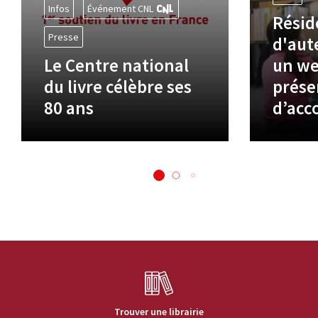
Infos
Événement CNL
Résid
Presse
d'aute
Le Centre national
un we
du livre célèbre ses
prése
80 ans
d’ac
Trouver une librairie