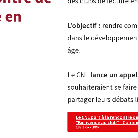
des clubs de lecture en
e en
L'objectif :
rendre compt
dans le développement 
âge.
Le CNL
lance
un appel
souhaiteraient se faire
partager leurs débats li
Le CNL part à la rencontre de
"Bienvenue au club" - Comm
182.1 Ko – .PDF