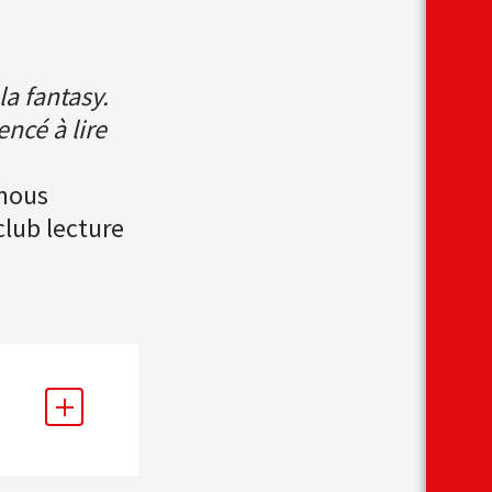
la fantasy.
ncé à lire
 nous
club lecture