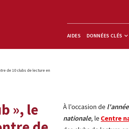
Barre
AIDES
DONNÉES CLÉS
S
m
D
de
c
menu
ntre de 10 clubs de lecture en
b », le
À
l'occasion de
l'année
nationale
, le
Centre na
ontre de