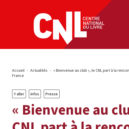
Fil
Accueil
Actualités
« Bienvenue au club », le CNL part à la renco
d'Ariane
France
Y aller
Infos
Presse
« Bienvenue au clu
CNL part à la renc