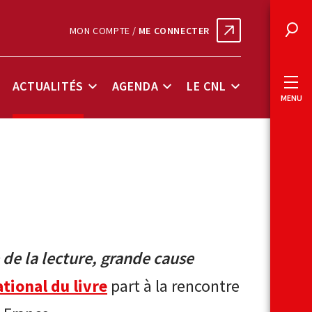
MON COMPTE /
ME CONNECTER
Rec
ACTUALITÉS
AGENDA
LE CNL
ous-
Sous-
Sous-
Sous-
MENU
enu
menu
menu
menu
onnées
Actualités
Agenda
Le
lés
CNL
 de la lecture, grande cause
tional du livre
part à la rencontre