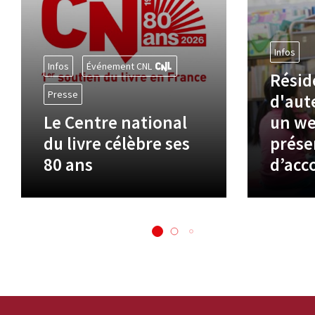
Infos
Infos
Événement CNL
Résid
Presse
d'aute
Le Centre national
un we
du livre célèbre ses
prése
80 ans
d’ac