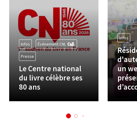
Infos
Infos
Événement CNL
Résid
Presse
d'aute
Le Centre national
un we
du livre célèbre ses
prése
80 ans
d’ac