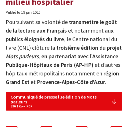
milieu hospitalier
Publié le 19 juin 2025
Poursuivant sa volonté de
transmettre le goût
de la lecture aux Français
et notamment
aux
publics éloignés du livre
, le Centre national du
livre (CNL) clôture la
troisième édition du projet
Mots parleurs
,
en partenariat avec l’Assistance
Publique-Hôpitaux de Paris (AP-HP)
et d’autres
hôpitaux métropolitains notamment en
région
Grand Est
et
Provence-Alpes-Côte d’Azur
.
Communiqué de presse l 3e édition de Mots
parleurs
296.1 Ko – .PDF