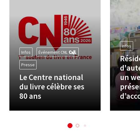
Infos
Infos
Événement CNL
Résid
Presse
d'aute
Le Centre national
un we
du livre célèbre ses
prése
80 ans
d’ac