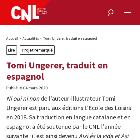
Rechercher
Ouvri
le
menu
Fil
Accueil
Actualités
Tomi Ungerer, traduit en espagnol
d'Ariane
Lire
Projet remarqué
Tomi Ungerer, traduit en
espagnol
Publié le 04 mars 2020
Ni oui ni non
de l'auteur-illustrateur Tomi
Ungerer est paru aux éditions L'Ecole des Loisirs
en 2018. Sa traduction en langue catalane et en
espagnol a été soutenue par le CNL l'année
suivante : il est ainsi devenu
Així és la vida et Asi