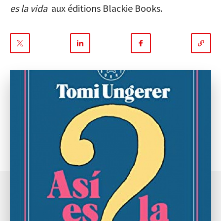
es la vida
aux éditions Blackie Books.
Partager
Partager
Partager
sur
sur
sur
Twitter
Linkedin
Facebook