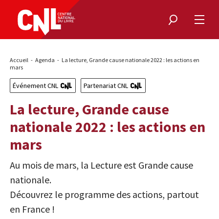
Rechercher
Ouvri
le
menu
Fil
Accueil
Agenda
La lecture, Grande cause nationale 2022 : les actions en
d'Ariane
mars
Événement CNL
Partenariat CNL
La lecture, Grande cause
nationale 2022 : les actions en
mars
Au mois de mars, la Lecture est Grande cause
nationale.
Découvrez le programme des actions, partout
en France !