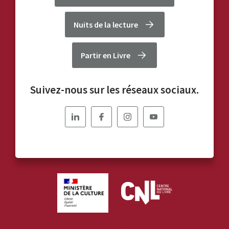
Nuits de la lecture
Partir en Livre
Suivez-nous sur les réseaux sociaux.
Nous
Nous
Nous
Nous
suivre
suivre
suivre
suivre
sur
sur
sur
sur
Linkedin
Facebook
Instagram
YouTube