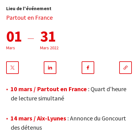
Lieu de l'événement
Partout en France
01
31
Mars
Mars 2022
Partager
Partager
Partager
sur
sur
sur
10 mars / Partout en France
: Quart d'heure
Twitter
Linkedin
Facebook
de lecture simultané
14 mars / Aix-Lyunes
: Annonce du Goncourt
des détenus