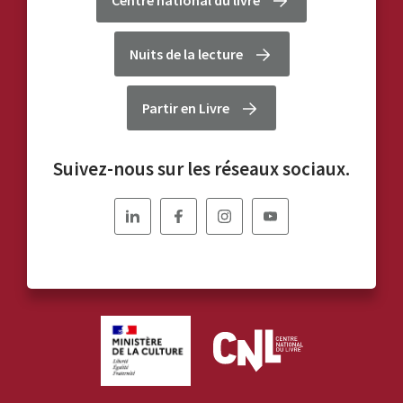
Centre national du livre
Nuits de la lecture
Partir en Livre
Suivez-nous sur les réseaux sociaux.
Nous
Nous
Nous
Nous
suivre
suivre
suivre
suivre
sur
sur
sur
sur
Linkedin
Facebook
Instagram
YouTube