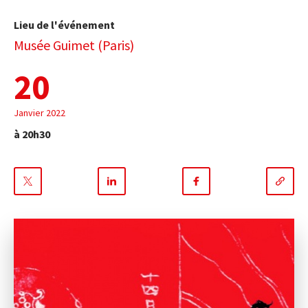
Lieu de l'événement
Musée Guimet (Paris)
20
Janvier 2022
à 20h30
Partager
Partager
Partager
sur
sur
sur
Twitter
Linkedin
Facebook