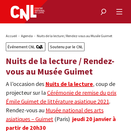
Rechercher
Ouvri
le
menu
Fil
Accueil
Agenda
Nuits de la lecture / Rendez-vous au Musée Guimet
d'Ariane
Événement CNL
Soutenu par le CNL
Nuits de la lecture / Rendez-
vous au Musée Guimet
A l'occasion des
Nuits de la lecture
, coup de
projecteur sur la
Cérémonie de remise du prix
Émile Guimet de littérature asiatique 2021
.
Rendez-vous au
Musée national des arts
asiatiques – Guimet
(Paris)
jeudi 20 janvier à
partir de 20h30