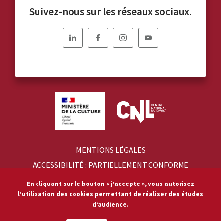
Suivez-nous sur les réseaux sociaux.
Nous
Nous
Nous
Nous
suivre
suivre
suivre
suivre
sur
sur
sur
sur
Linkedin
Facebook
Instagram
YouTube
MENTIONS LÉGALES
ACCESSIBILITÉ : PARTIELLEMENT CONFORME
RGPD
En cliquant sur le bouton « j’accepte », vous autorisez
PLAN DU SITE
l’utilisation des cookies permettant de réaliser des études
d’audience.
CONTACTS