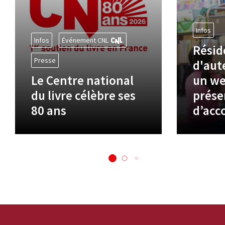
Infos
Infos
Événement CNL
Résid
Presse
d'aute
Le Centre national
un we
du livre célèbre ses
prése
80 ans
d’ac