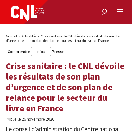
Rechercher
Ouvri
le
menu
Fil
Accueil
Actualités
Crise sanitaire : le CNL dévoile les résultats de son plan
d'Ariane
d’urgence et de son plan de relance pour le secteur du livre en France
Comprendre
Infos
Presse
Crise sanitaire : le CNL dévoile
les résultats de son plan
d’urgence et de son plan de
relance pour le secteur du
livre en France
Publié le 26 novembre 2020
Le conseil d’administration du Centre national