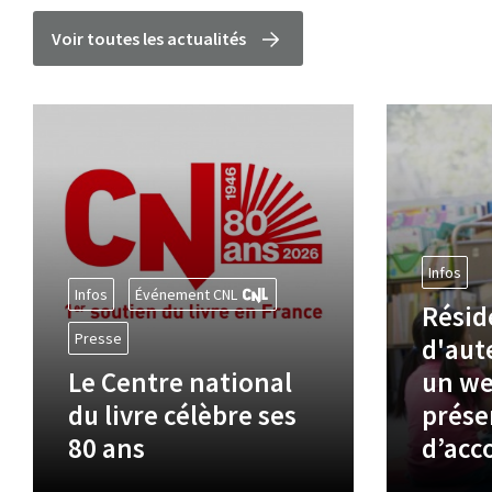
Voir toutes les actualités
Infos
Infos
Événement CNL
Résid
Presse
d'aute
Le Centre national
un we
du livre célèbre ses
prése
80 ans
d’ac