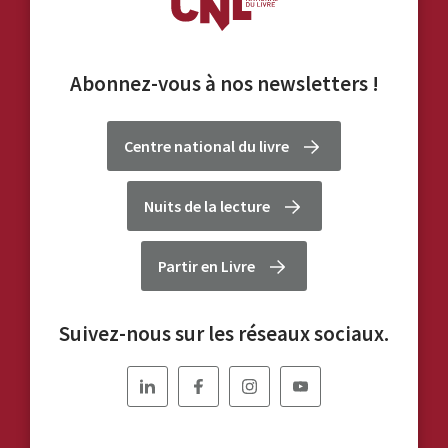
Abonnez-vous à nos
newsletters
!
Centre national du livre
Nuits de la lecture
Partir en Livre
Suivez-nous sur les réseaux sociaux.
Nous
Nous
Nous
Nous
suivre
suivre
suivre
suivre
sur
sur
sur
sur