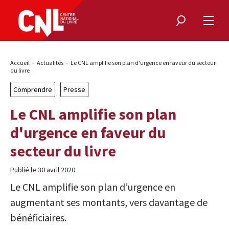
Rechercher
Ouvri
le
menu
Fil
Accueil
Actualités
Le CNL amplifie son plan d'urgence en faveur du secteur
d'Ariane
du livre
Comprendre
Presse
Le CNL amplifie son plan
d'urgence en faveur du
secteur du livre
Publié le 30 avril 2020
Le CNL amplifie son plan d’urgence en
augmentant ses montants, vers davantage de
bénéficiaires.