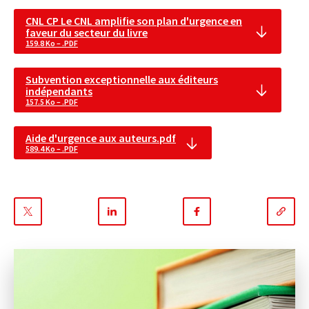
CNL CP Le CNL amplifie son plan d'urgence en
faveur du secteur du livre
159.8 Ko – .PDF
Subvention exceptionnelle aux éditeurs
indépendants
157.5 Ko – .PDF
Aide d'urgence aux auteurs.pdf
589.4 Ko – .PDF
Partager
Partager
Partager
sur
sur
sur
Twitter
Linkedin
Facebook