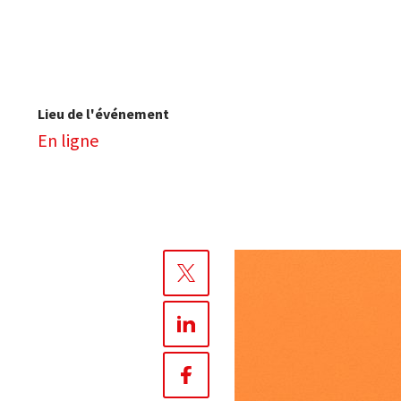
Lieu de l'événement
En ligne
Partager
sur
Twitter
Partager
sur
Linkedin