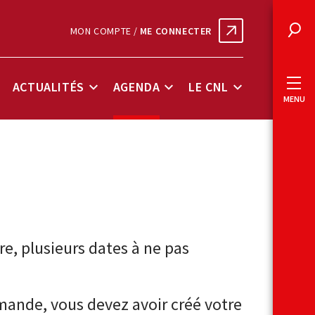
MON COMPTE /
ME CONNECTER
Rec
ACTUALITÉS
AGENDA
LE CNL
ous-
Sous-
Sous-
Sous-
MENU
enu
menu
menu
menu
onnées
Actualités
Agenda
Le
lés
CNL
e, plusieurs dates à ne pas
mande, vous devez avoir créé votre