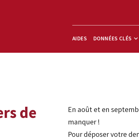
Barre
AIDES
DONNÉES CLÉS
S
m
D
de
c
menu
ers de
En août et en septembr
manquer !
Pour déposer votre de