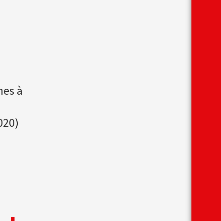
nes à
020)