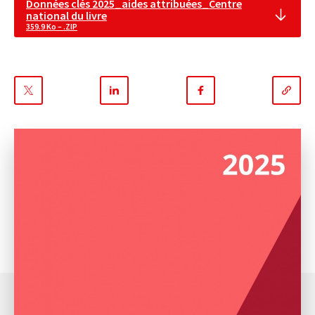
Données clés 2025_aides attribuées_Centre
national du livre
359.9 Ko – .ZIP
Partager
Partager
Partager
sur
sur
sur
Twitter
Linkedin
Facebook