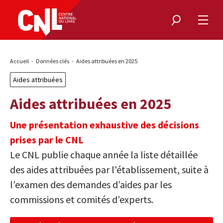
Rechercher
Ouvri
le
menu
Fil
Accueil
Données clés
Aides attribuées en 2025
d'Ariane
Aides attribuées
Aides attribuées en 2025
Une présentation exhaustive des décisions
prises par le CNL
Le CNL publie chaque année la liste détaillée
des aides attribuées par l'établissement, suite à
l’examen des demandes d’aides par les
commissions et comités d’experts.