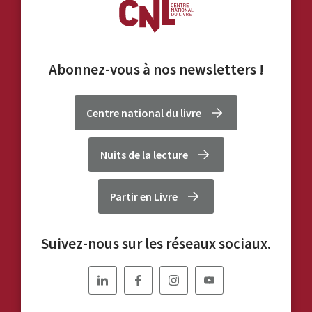
Abonnez-vous à nos
newsletters
!
Centre national du livre
Nuits de la lecture
Partir en Livre
Suivez-nous sur les réseaux sociaux.
Nous
Nous
Nous
Nous
suivre
suivre
suivre
suivre