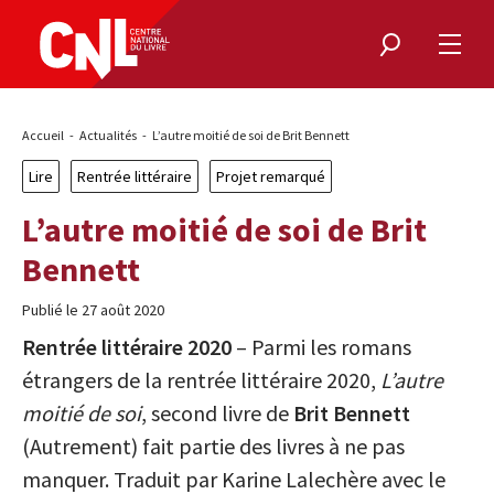
Rechercher
Ouvri
le
menu
Fil
Accueil
Actualités
L’autre moitié de soi de Brit Bennett
d'Ariane
Lire
Rentrée littéraire
Projet remarqué
L’autre moitié de soi de Brit
Bennett
Publié le 27 août 2020
Rentrée littéraire 2020
–
Parmi les romans
étrangers de la rentrée littéraire 2020,
L’autre
moitié de soi
, second livre de
Brit Bennett
(Autrement) fait partie des livres à ne pas
manquer. Traduit par Karine Lalechère avec le