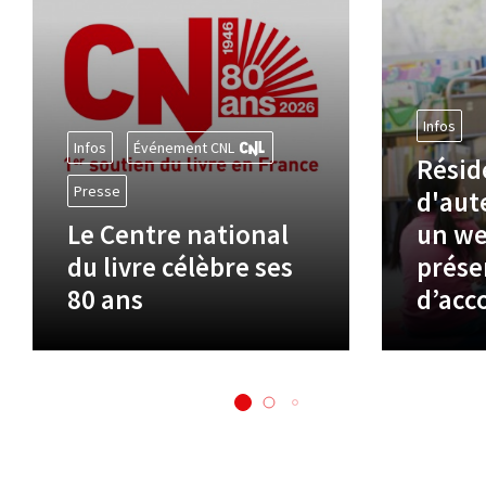
Infos
Infos
Événement CNL
Résid
Presse
d'aute
Le Centre national
un we
du livre célèbre ses
prése
80 ans
d’ac