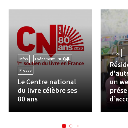
Infos
Infos
Événement CNL
Résid
Presse
d'aute
Le Centre national
un we
du livre célèbre ses
prése
80 ans
d’ac