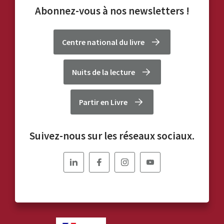
Abonnez-vous à nos
newsletters
!
Centre national du livre
Nuits de la lecture
Partir en Livre
Suivez-nous sur les réseaux sociaux.
Nous
Nous
Nous
Nous
suivre
suivre
suivre
suivre
sur
sur
sur
sur
Linkedin
Facebook
Instagram
YouTube