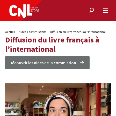
Rechercher
Ouvri
le
menu
Fil
Accueil
Aides & commissions
Diffusion du livre français à l’international
d'Ariane
Diffusion du livre français à
l’international
Découvrir les aides de la commission