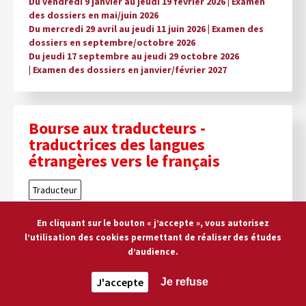
Du vendredi 9 janvier au jeudi 19 février 2026 | Examen
des dossiers en mai/juin 2026
Du mercredi 29 avril au jeudi 11 juin 2026 | Examen des
dossiers en septembre/octobre 2026
Du jeudi 17 septembre au jeudi 29 octobre 2026
| Examen des dossiers en janvier/février 2027
Bourse aux traducteurs -
traductrices des langues
étrangères vers le français
Traducteur
Permettre aux traducteurs en France ou à
En cliquant sur le bouton « j’accepte », vous autorisez
l’étranger de se consacrer à un projet de
l’utilisation des cookies permettant de réaliser des études
d’audience.
traduction.
J'accepte
Je refuse
Date limite de dépôt
Du vendredi 19 septembre au jeudi 30 octobre