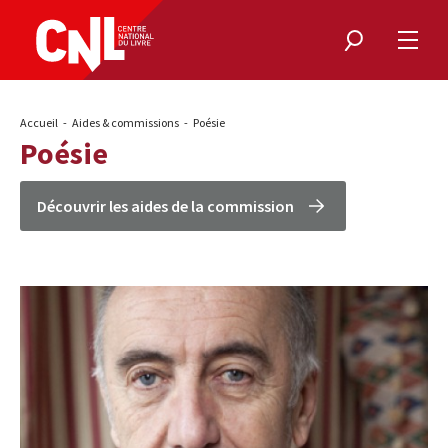
Rechercher
Ouvri
le
menu
Fil
Accueil
Aides & commissions
Poésie
d'Ariane
Poésie
Découvrir les aides de la commission