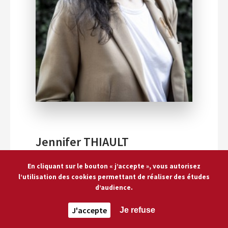
Jennifer THIAULT
Après avoir travaillé dans plusieurs
En cliquant sur le bouton « j’accepte », vous autorisez
institutions culturelles, dont le
l’utilisation des cookies permettant de réaliser des études
Centre national du livre où elle a,
d’audience.
entre autres, accompagné les
projets du printemps des poètes ,
J'accepte
Je refuse
Jennifer Thiault a rejoint la Cité de