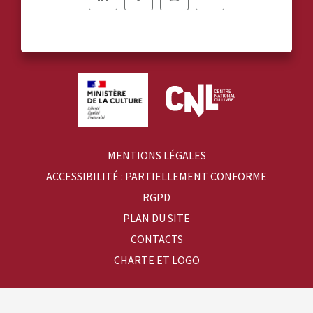
Nous
Nous
Nous
Nous
suivre
suivre
suivre
suivre
sur
sur
sur
sur
Linkedin
Facebook
Instagram
YouTube
MENTIONS LÉGALES
ACCESSIBILITÉ : PARTIELLEMENT CONFORME
RGPD
PLAN DU SITE
CONTACTS
CHARTE ET LOGO