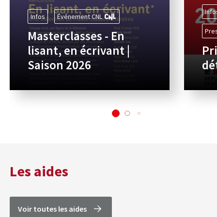
Info
Infos
Événement CNL
Pre
Masterclasses - En
lisant, en écrivant |
Pr
Saison 2026
dé
Les aides
Voir toutes les aides