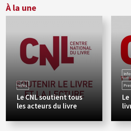
À la une
Info
Infos
Pre
Le CNL soutient tous
Le
les acteurs du livre
li