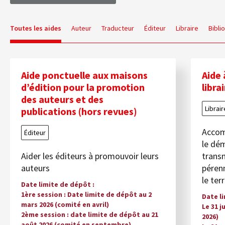
Toutes les aides
Auteur
Traducteur
Éditeur
Libraire
Bibli
Aide ponctuelle aux maisons
Aide 
d’édition pour la promotion
libra
des auteurs et des
Librair
publications (hors revues)
Accomp
Éditeur
le dém
Aider les éditeurs à promouvoir leurs
transm
auteurs
pérenn
le ter
Date limite de dépôt
1ère session : Date limite de dépôt au 2
Date l
mars 2026 (comité en avril)
Le 31 j
2ème session : date limite de dépôt au 21
2026)
août 2026 (comité en septembre)