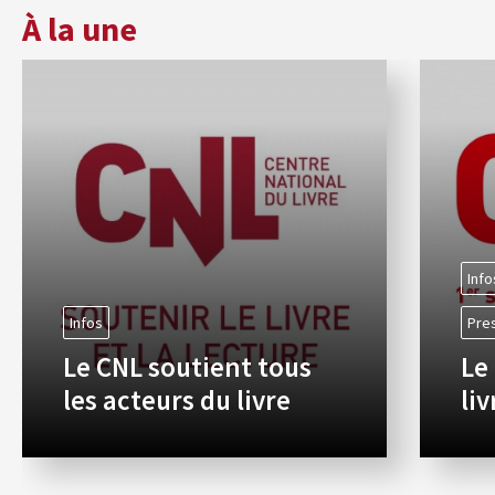
À la une
Info
Infos
Pre
Le CNL soutient tous
Le
les acteurs du livre
li