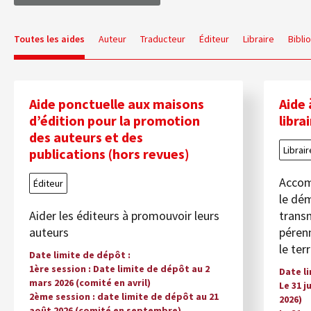
Toutes les aides
Auteur
Traducteur
Éditeur
Libraire
Bibli
Aide ponctuelle aux maisons
Aide 
d’édition pour la promotion
libra
des auteurs et des
Librair
publications (hors revues)
Accomp
Éditeur
le dém
Aider les éditeurs à promouvoir leurs
transm
auteurs
pérenn
le ter
Date limite de dépôt
1ère session : Date limite de dépôt au 2
Date l
mars 2026 (comité en avril)
Le 31 j
2ème session : date limite de dépôt au 21
2026)
août 2026 (comité en septembre)