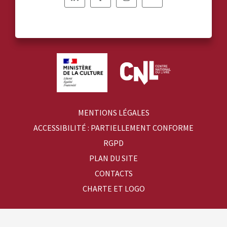
Nous
Nous
Nous
Nous
suivre
suivre
suivre
suivre
sur
sur
sur
sur
Linkedin
Facebook
Instagram
YouTube
MENTIONS LÉGALES
ACCESSIBILITÉ : PARTIELLEMENT CONFORME
RGPD
PLAN DU SITE
CONTACTS
CHARTE ET LOGO