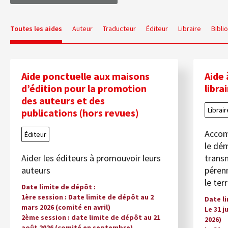
Toutes les aides
Auteur
Traducteur
Éditeur
Libraire
Bibli
Aide ponctuelle aux maisons
Aide 
d’édition pour la promotion
libra
des auteurs et des
Librair
publications (hors revues)
Accomp
Éditeur
le dém
Aider les éditeurs à promouvoir leurs
transm
auteurs
pérenn
le ter
Date limite de dépôt
1ère session : Date limite de dépôt au 2
Date l
mars 2026 (comité en avril)
Le 31 j
2ème session : date limite de dépôt au 21
2026)
août 2026 (comité en septembre)