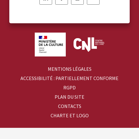
Nous
Nous
Nous
Nous
suivre
suivre
suivre
suivre
sur
sur
sur
sur
Linkedin
Facebook
Instagram
YouTube
MENTIONS LÉGALES
ACCESSIBILITÉ : PARTIELLEMENT CONFORME
RGPD
PLAN DU SITE
CONTACTS
CHARTE ET LOGO