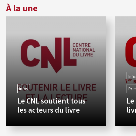
À la une
Info
Infos
Pre
Le CNL soutient tous
Le
les acteurs du livre
li