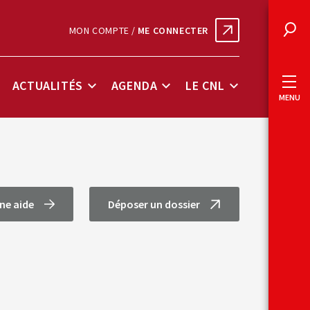
MON COMPTE /
ME CONNECTER
Rec
ACTUALITÉS
AGENDA
LE CNL
ous-
Sous-
Sous-
Sous-
MENU
enu
menu
menu
menu
onnées
Actualités
Agenda
Le
lés
CNL
ne aide
Déposer un dossier