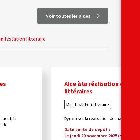
Voir toutes les aides
nifestation littéraire
ies
Aide à la réalisation de ma
littéraires
Manifestation littéraire
ement, la
Dynamiser la réalisation de manifestation
on de
Date limite de dépôt
Le jeudi 20 novembre 2025 (session le 