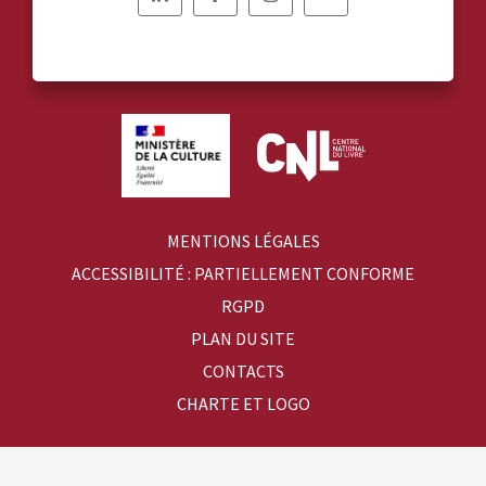
Nous
Nous
Nous
Nous
suivre
suivre
suivre
suivre
sur
sur
sur
sur
Linkedin
Facebook
Instagram
YouTube
MENTIONS LÉGALES
ACCESSIBILITÉ : PARTIELLEMENT CONFORME
RGPD
PLAN DU SITE
CONTACTS
CHARTE ET LOGO