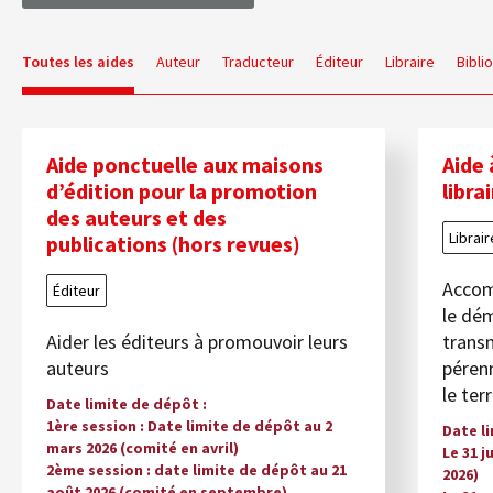
Toutes les aides
Auteur
Traducteur
Éditeur
Libraire
Bibli
Aide ponctuelle aux maisons
Aide 
d’édition pour la promotion
libra
des auteurs et des
Librair
publications (hors revues)
Accomp
Éditeur
le dém
Aider les éditeurs à promouvoir leurs
transm
auteurs
pérenn
le ter
Date limite de dépôt
1ère session : Date limite de dépôt au 2
Date l
mars 2026 (comité en avril)
Le 31 j
2ème session : date limite de dépôt au 21
2026)
août 2026 (comité en septembre)