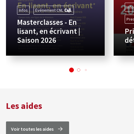
Info
Infos
Événement CNL
Pre
Masterclasses - En
lisant, en écrivant |
Pr
Saison 2026
dé
Les aides
Voir toutes les aides