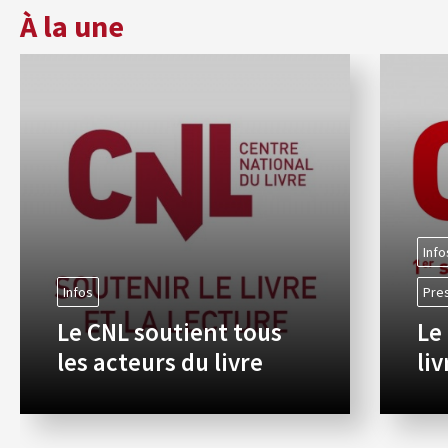
À la une
Info
Infos
Pre
Le CNL soutient tous
Le
les acteurs du livre
li