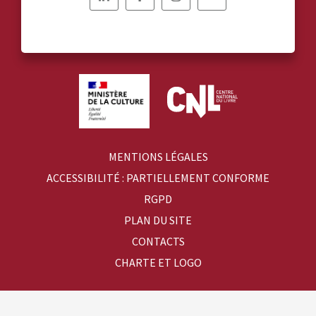
Nous
Nous
Nous
Nous
suivre
suivre
suivre
suivre
sur
sur
sur
sur
Linkedin
Facebook
Instagram
YouTube
MENTIONS LÉGALES
ACCESSIBILITÉ : PARTIELLEMENT CONFORME
RGPD
PLAN DU SITE
CONTACTS
CHARTE ET LOGO