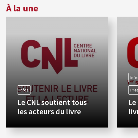
À la une
Info
Infos
Pre
Le CNL soutient tous
Le
les acteurs du livre
li