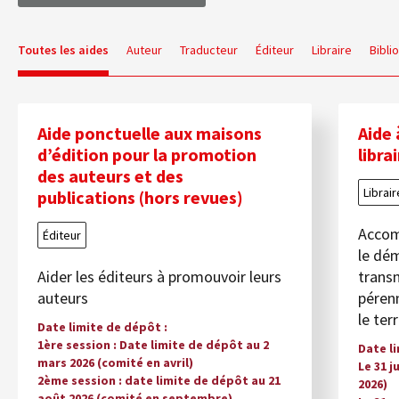
Toutes les aides
Auteur
Traducteur
Éditeur
Libraire
Bibli
Aide ponctuelle aux maisons
Aide 
d’édition pour la promotion
libra
des auteurs et des
Librair
publications (hors revues)
Accomp
Éditeur
le dém
Aider les éditeurs à promouvoir leurs
transm
auteurs
pérenn
le ter
Date limite de dépôt
1ère session : Date limite de dépôt au 2
Date l
mars 2026 (comité en avril)
Le 31 j
2ème session : date limite de dépôt au 21
2026)
août 2026 (comité en septembre)