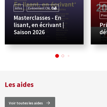
Info
Infos
Événement CNL
Pre
Masterclasses - En
lisant, en écrivant |
Pr
Saison 2026
dé
Les aides
Voir toutes les aides